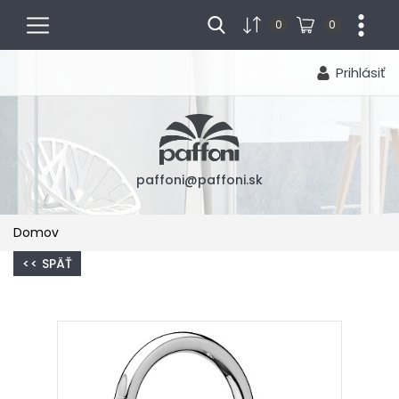
menu
...
0
0
Prihlásiť
paffoni@paffoni.sk
Domov
<< SPÄŤ