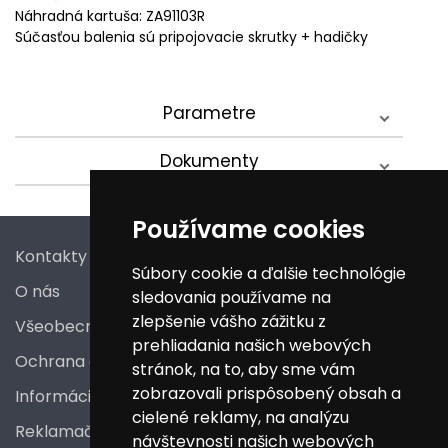
Náhradná kartuša: ZA91103R
Súčasťou balenia sú pripojovacie skrutky + hadičky
Parametre
Dokumenty
Používame cookies
Kontakty
Súbory cookie a ďalšie technológie
O nás
sledovania používame na
zlepšenie vášho zážitku z
Všeobecné obchodné podmienky
prehliadania našich webových
Ochrana osobných údajov
stránok, na to, aby sme vám
zobrazovali prispôsobený obsah a
Informácie a poučenia pre spotrebiteľa
cielené reklamy, na analýzu
Reklamačný poriadok
návštevnosti našich webových