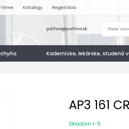
 firme
Katalógy
Registrácia
paffoni@paffoni.sk
uchyňa
Kadernícke, lekárske, studená 
AP3 161 C
Skladom 1-5