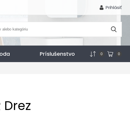
Prihlásiť
voda
Príslušenstvo
0
0
R Drez