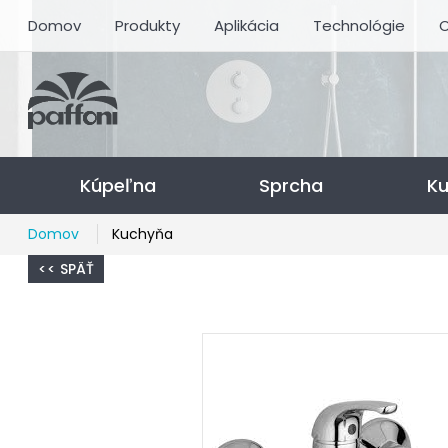
Domov
Produkty
Aplikácia
Technológie
O
Kúpeľna
Sprcha
K
Domov
Kuchyňa
<< SPÄŤ