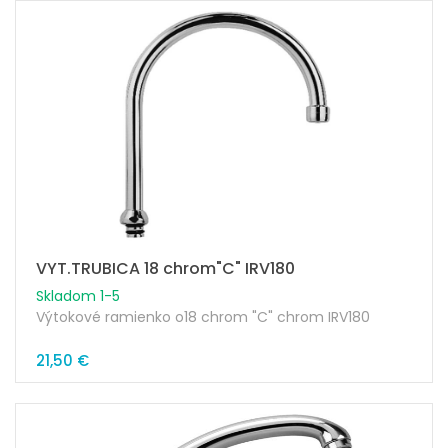
VYT.TRUBICA 18 chrom"C" IRV180
Skladom 1-5
Výtokové ramienko o18 chrom "C" chrom IRV180
21,50 €