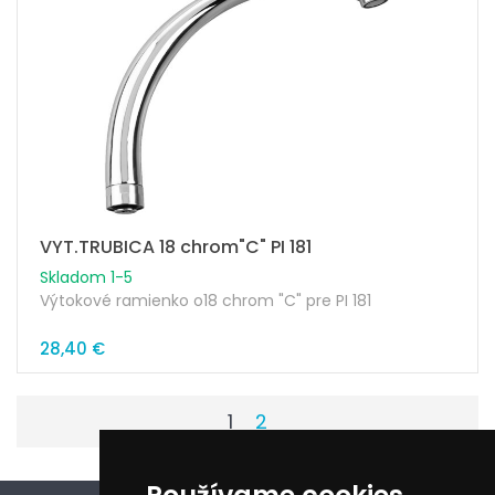
VYT.TRUBICA 18 chrom"C" PI 181
Skladom 1-5
Výtokové ramienko o18 chrom "C" pre PI 181
28,40 €
1
2