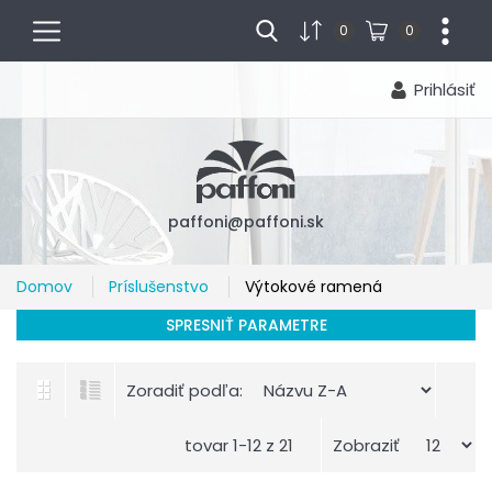
menu
...
0
0
Prihlásiť
paffoni@paffoni.sk
Domov
Príslušenstvo
Výtokové ramená
SPRESNIŤ PARAMETRE
Zoradiť podľa:
tovar 1-12 z 21
Zobraziť