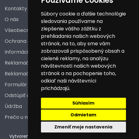
Používame cookies
Kontakty
Súbory cookie a ďalšie technológie
O nás
sledovania používame na
zlepšenie vášho zážitku z
Všeobecné obchodné podmienky
prehliadania našich webových
Ochrana osobných údajov
stránok, na to, aby sme vám
zobrazovali prispôsobený obsah a
Informácie a poučenia pre spotrebiteľa
cielené reklamy, na analýzu
Reklamačný poriadok
návštevnosti našich webových
stránok a na pochopenie toho,
Reklamačný protokol
odkiaľ naši návštevníci
Formulár na odstúpenie od zmluvy
prichádzajú.
Odstúpiť od zmluvy tu
Súhlasím
Údržba
Odmietam
Prečo u nás nakupovať
Zmeniť moje nastavenia
V
ytvorené na technológii BarIS .NET
(c) KASO