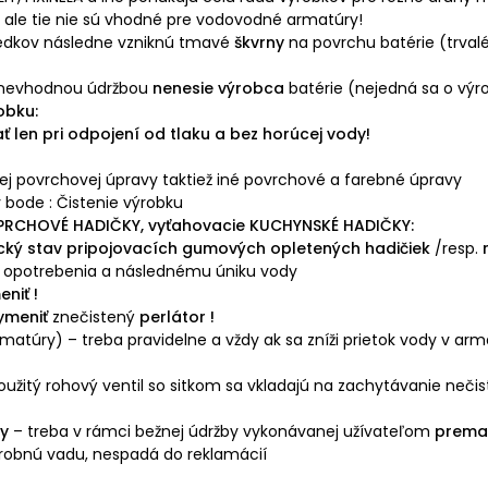
 ale tie nie sú vhodné pre vodovodné armatúry!
riedkov následne vzniknú tmavé
škvrny
na povrchu batérie (trval
nevhodnou údržbou
nenesie výrobca
batérie (nejedná sa o výr
obku:
ť len pri odpojení od tlaku a bez horúcej vody!
j povrchovej úpravy taktiež iné povrchové a farebné úpravy
 bode : Čistenie výrobku
PRCHOVÉ HADIČKY, vyťahovacie KUCHYNSKÉ HADIČKY:
cký stav pripojovacích gumových opletených hadičiek
/resp.
bo opotrebenia a následnému úniku vody
niť !
ymeniť
znečistený
perlátor !
atúry) – treba pravidelne a vždy ak sa zníži prietok vody v armatú
oužitý rohový ventil so sitkom sa vkladajú na zachytávanie nečist
hy
– treba v rámci bežnej údržby vykonávanej užívateľom
premaz
ýrobnú vadu, nespadá do reklamácií