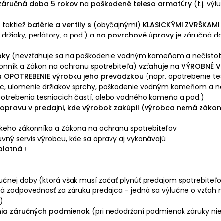
záručná doba 5 rokov
na
poškodené teleso armatúry
(t.j. vý
, taktiež
batérie a ventily s
(obyčajnými)
KLASICKÝMI ZVRŠKAMI (
držiaky, perlátory, a pod.) a
na povrchové úpravy
je záručná d
oky
(nevzťahuje sa na poškodenie vodným kameňom a nečisto
onník a Zákon na ochranu spotrebiteľa)
vzťahuje
na
VÝROBNÉ V
a
OPOTREBENIE
výrobku jeho
prevádzkou
(napr. opotrebenie tes
díc, ulomenie držiakov sprchy, poškodenie vodným kameňom a n
potrebenia tesniacich častí, alebo vodného kameňa a pod.)
 opravu v
predajni
, kde výrobok zakúpil (výrobca nemá zákon
skeho zákonníka a Zákona na ochranu spotrebiteľov
ný servis výrobcu, kde sa opravy aj vykonávajú
latná !
ručnej doby (ktorá však
musí začať plynúť predajom spotrebiteľo
á zodpovednosť za záruku predajca - jedná sa výlučne o vzť
)
nia záručných podmienok
(pri nedodržaní podmienok záruky ni