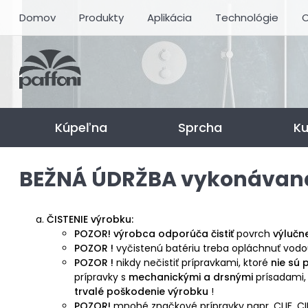
Domov
Produkty
Aplikácia
Technológie
O
Kúpeľna
Sprcha
K
BEŽNÁ ÚDRŽBA vykonávan
ČISTENIE výrobku:
POZOR! výrobca odporúča čistiť
povrch
výlučn
POZOR !
vyčistenú batériu treba opláchnuť vodou
POZOR !
nikdy nečistiť prípravkami,
ktoré
nie sú 
prípravky s
mechanickými a drsnými
prísadami,
trvalé poškodenie výrobku
!
POZOR!
mnohé značkové prípravky napr. CLIF, CIL