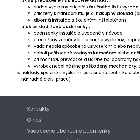
Ak sú predložené nasledovné doklady:
riadne vyplnený originál
záručného listu výrobc
priložený k nahliadnutiu je aj
nákupný
doklad
(bl
dborná inštalácia
školeným inštalatérom
a ak sú dodržané podmienky :
podmienky inštalácie uvedené v návode
predložený záručný list je riadne vyplnený, nep
vada nebola spôsobená užívateľom alebo neodv
neboli poškodené
vodným kameňom
alebo
neč
pri montáži, prevádzke a údržbe bol dodržaný n
výrobok nebol násilne
poškodený mechanicky
,
náklady
spojené s vyslaním servisného technika aleb
náhradné diely, prácu)
Kontakty
O nás
Všeobecné obchodné podmienky