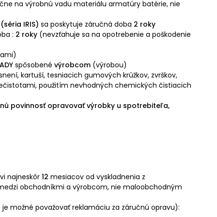
lučne na výrobnú vadu materiálu armatúry batérie, nie
séria IRIS)
sa poskytuje záručná doba
2 roky
oba :
2 roky
(nevzťahuje sa na opotrebenie a poškodenie
tami)
ADY
spôsobené
výrobcom
(výrobou)
není, kartuší, tesniacich gumových krúžkov, zvrškov,
ečistotami, použitím nevhodných chemických čistiacich
nú povinnosť opravovať výrobky u spotrebiteľa,
vi najneskôr
12
mesiacov od vyskladnenia
z
ah medzi obchodníkmi a výrobcom, nie maloobchodným
e je možné považovať reklamáciu za záručnú opravu):