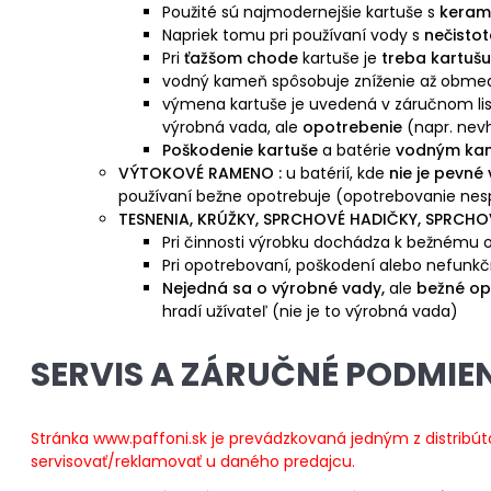
Použité sú najmodernejšie kartuše s
keram
Napriek tomu pri používaní vody s
nečisto
Pri
ťažšom chode
kartuše je
treba kartuš
vodný kameň spôsobuje zníženie až obme
výmena kartuše je uvedená v záručnom liste 
výrobná vada, ale
opotrebenie
(napr. nev
Poškodenie kartuše
a batérie
vodným kam
VÝTOKOVÉ RAMENO :
u batérií, kde
nie je pevné
používaní bežne opotrebuje (opotrebovanie nes
TESNENIA, KRÚŽKY, SPRCHOVÉ HADIČKY, SPRCHOV
Pri činnosti výrobku dochádza k bežnému op
Pri opotrebovaní, poškodení alebo nefunkčn
Nejedná sa o výrobné vady,
ale
bežné op
hradí užívateľ (nie je to výrobná vada)
SERVIS A ZÁRUČNÉ PODMIE
Stránka
www.paffoni.sk je prevádzkovaná jedným z distribút
servisovať/reklamovať u daného predajcu.