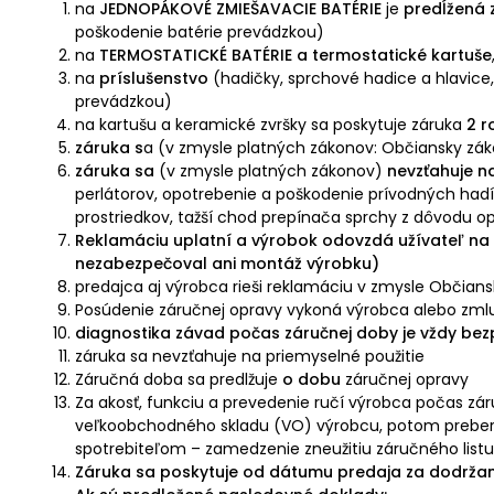
na
JEDNOPÁKOVÉ ZMIEŠAVACIE BATÉRIE
je
predĺžená 
poškodenie batérie prevádzkou)
na
TERMOSTATICKÉ BATÉRIE a termostatické kartuše
na
príslušenstvo
(hadičky, sprchové hadice a hlavice, 
prevádzkou)
na kartušu a keramické zvršky sa poskytuje záruka
2 r
záruka s
a (v zmysle platných zákonov: Občiansky zák
záruka sa
(v zmysle platných zákonov)
nevzťahuje n
perlátorov, opotrebenie a poškodenie prívodných ha
prostriedkov, tažší chod prepínača sprchy z dôvodu o
Reklamáciu uplatní a výrobok odovzdá užívateľ na
nezabezpečoval ani montáž výrobku)
predajca aj výrobca rieši reklamáciu v zmysle Občian
Posúdenie záručnej opravy vykoná výrobca alebo zmluv
diagnostika závad počas záručnej doby je vždy bezp
záruka sa nevzťahuje na priemyselné použitie
Záručná doba sa predlžuje
o dobu
záručnej opravy
Za akosť, funkciu a prevedenie ručí výrobca počas zá
veľkoobchodného skladu (VO) výrobcu, potom preber
spotrebiteľom – zamedzenie zneužitiu záručného listu
Záruka sa poskytuje od dátumu predaja za dodrža