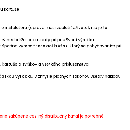
u kartuše
 inštalatéra (opravu musí zaplatiť užívateľ, nie je to
torý nedodržal podmienky pri používaní výrobku
 prípadne
vymeniť tesniaci krúžok
, ktorý sa pohybovaním pri
, kartuše a zvrškov a všetkého príslušenstva
ádzkou výrobku
, v zmysle platných zákonov všetky náklady
rie zakúpené cez iný distribučný kanál je potrebné