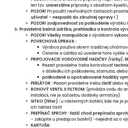
len tzv.
univerzálne
prípravky s obsahom kyselín,
POZOR!
Pri použití nevhodných čistiacich prost
užívateľ - nespadá do záručnej opravy !
)
POZOR! zodpovednosť za poškodenie
výrobku
Pravidelná bežná údržba, prehliadka a kontrola výr
POZOR! Všetky manipulácie
s výrobkami
vykona
POVRCHOVÁ ÚPRAVA :
Výrobca používa okrem tradičnej chrómove
Čistenie a údržba sú uvedené hore vyššie v
PRIPOJOVACIE VODOVODNÉ HADIČKY /rúrky/, S
Pozor!
pravidelne treba kontrolovať
techni
v dôsledku ich poškodenia, starnutia, ale
poškodené a opotrebované hadičky vyme
PERLÁTOR : Pozor!
pravidelne treba
čistiť
alebo
v
ROHOVÝ VENTIL S FILTROM:
(privádza vodu do arm
inštalácii, nie je súčasťou dodávky armatúry)
SITKO (filter) :
u nástenných batérií, kde nie je p
ich taktiež čistiť
PREPÍNAČ SPRCHY : ťažší chod prepínača sprc
– zakúpite u predajcov batérií) –nejedná sa o v
KARTUŠA: