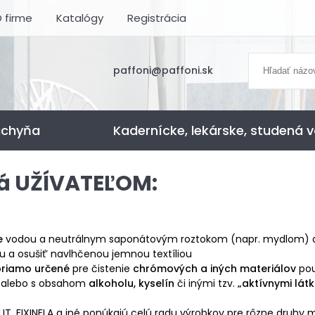
 firme
Katalógy
Registrácia
paffoni@paffoni.sk
uchyňa
Kadernícke, lekárske, studená 
á UŽÍVATEĽOM:
e
vodou a neutrálnym saponátovým roztokom (napr. mydlom) a t
 a osušiť’ navlhčenou jemnou textíliou
priamo určené
pre čistenie
chrómových a iných materiálov
pou
 alebo s obsahom
alkoholu, kyselín
či inými tzv.
„aktívnymi látk
IT, FIXINELA a iné ponúkajú celú radu výrobkov pre rôzne druhy m