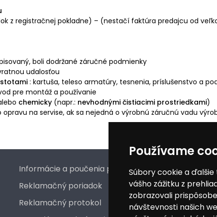
u
ok z registračnej pokladne) – (nestačí faktúra predajcu od ve
repisovaný, boli dodržané záručné podmienky
ratnou udalosťou
istotami
: kartuša, teleso armatúry, tesnenia, príslušenstvo a pod
ávod pre montáž a používanie
 alebo
chemicky
(napr.:
nevhodnými čistiacimi prostriedkami
)
o opravu na servise, ak sa nejedná o výrobnú záručnú vadu výr
Používame coo
Informácie a poučenia pre spotrebiteľa
Súbory cookie a ďalšie
vášho zážitku z prehli
Reklamačný poriadok
P
zobrazovali prispôsobe
Reklamačný protokol
návštevnosti našich we