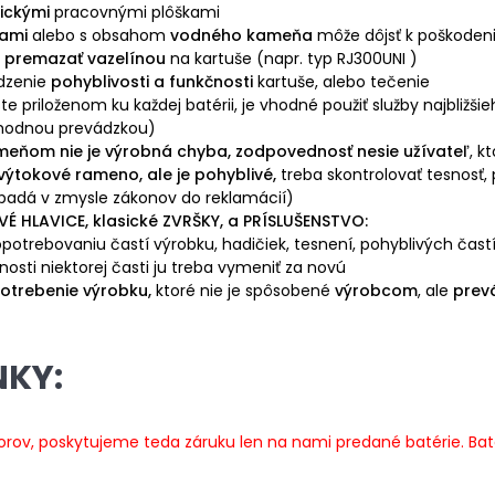
ickými
pracovnými plôškami
tami
alebo s obsahom
vodného kameňa
môže dôjsť k poškodeni
u premazať vazelínou
na kartuše (napr. typ RJ300UNI )
dzenie
pohyblivosti a funkčnosti
kartuše, alebo tečenie
priloženom ku každej batérii, je vhodné použiť služby najbližšieho
hodnou prevádzkou)
eňom nie je výrobná chyba, zodpovednosť nesie užívateľ
, k
 výtokové rameno, ale je pohyblivé,
treba skontrolovať tesnosť,
padá v zmysle zákonov do reklamácií)
É HLAVICE, klasické ZVRŠKY, a PRÍSLUŠENSTVO:
otrebovaniu častí výrobku, hadičiek, tesnení, pohyblivých častí
osti niektorej časti ju treba vymeniť za novú
otrebenie výrobku,
ktoré nie je spôsobené
výrobcom
, ale
prev
NKY:
orov, poskytujeme teda záruku len na nami predané batérie. Baté