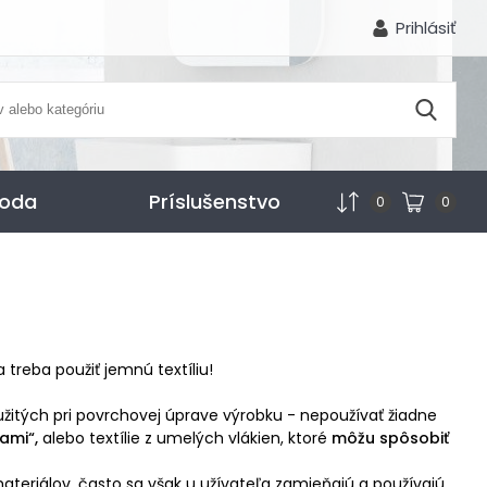
Prihlásiť
voda
Príslušenstvo
0
0
reba použiť jemnú textíliu!
žitých pri povrchovej úprave výrobku - nepoužívať žiadne
ami“,
alebo textílie z umelých vlákien, ktoré
môžu spôsobiť
ateriálov, často sa však u užívateľa zamieňajú a používajú