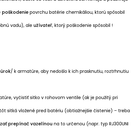
é
poškodenie
povrchu batérie chemikáliou, ktorú spôsobil
obnú vadu), ale
užívateľ
, ktorý poškodenie spôsobil !
rúrok
/ k armatúre, aby nedošlo k ich prasknutiu, roztrhnutiu
re, vyčistiť sitko v rohovom ventile (ak je použitý pri
ôt sitká vložené pred batériu (obtiažnejšie čistenie) – treba
ať prepínač vazelínou
na to určenou (napr. typ RJ300UNI