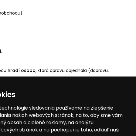
ľkoobchodu)
.
obcu
hradí osoba
, ktorá opravu objednala (dopravu,
kies
Údržba
 technológie sledovania používame na zlepšenie
adania našich webových stránok, na to, aby sme vám
rečo u nás nakupovať
ný obsah a cielené reklamy, na analýzu
bových stránok a na pochopenie toho, odkiaľ naši