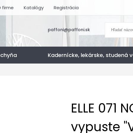
 firme
Katalógy
Registrácia
paffoni@paffoni.sk
uchyňa
Kadernícke, lekárske, studená 
ELLE 071 
vypuste "