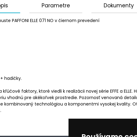
pis
Parametre
Dokumenty
uste PAFFONI ELLE 071 NO v čiernom prevedení
 + hadičky.
ové faktory, ktoré viedli k realizácii novej série EFFE a ELLE. Hra
ériu vhodnú pre akékoľvek prostredie. Pozornosť venovaná detail
 je kombinovaný technológiou a komponentmi vysokej kvality. Ot
.
Používame coo