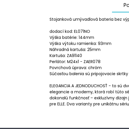
Po
Stojanková umývadlová bateria bez výp
dodací kod: EL071NO
Výška batérie: 144mm
Výška výtoku ramienka: 93mm
Náhradná kartuša: 25mm
Kartuša: ZA91140
Perlátor: M24x1 - ZAER078
Povrchová úprava: chróm
Súčasťou balenia sú pripojovacie skrtky
ELEGANCIA A JEDNODUCHOSŤ - to sú dva kľúč
elegancie a moderny, ktorá robí túto s
dokonalú funkčnosť – exkluzívny dizajn
pre ELLE. Dva varianty pre unikátnu sériu