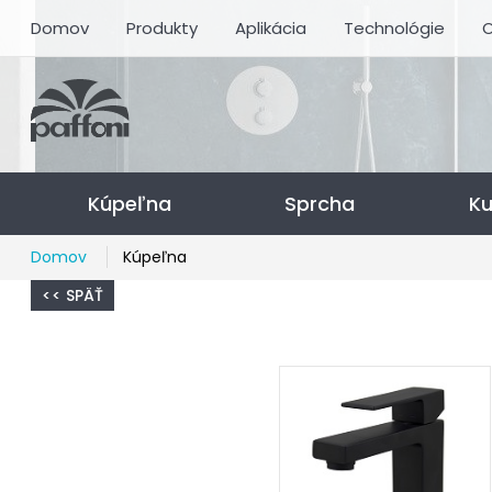
Domov
Produkty
Aplikácia
Technológie
O
Kúpeľna
Sprcha
K
Domov
Kúpeľna
<< SPÄŤ