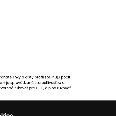
naté linky a čistý profil zosilňujú pocit
om je sprevádzaná starostlivosťou o
vorená rukoväť pre EFFE, a plná rukoväť
kies