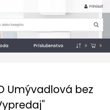
Prihlásiť
voda
Príslušenstvo
0
0
NO Umývadlová bez
Vypredaj"