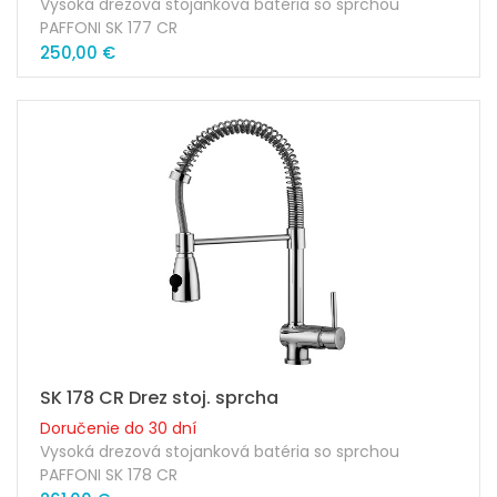
Vysoká drezová stojanková batéria so sprchou
PAFFONI SK 177 CR
250,00 €
Prevedenie: chróm
Výška výtoku ramienka: 151mm
Dĺžka ramienka: 242mm
Kartuša: 35mm
Náhradná kartuša: ZA91103R
Súčasťou balenia sú pripojovacie skrutky + hadičky
SK 178 CR Drez stoj. sprcha
Doručenie do 30 dní
Vysoká drezová stojanková batéria so sprchou
PAFFONI SK 178 CR