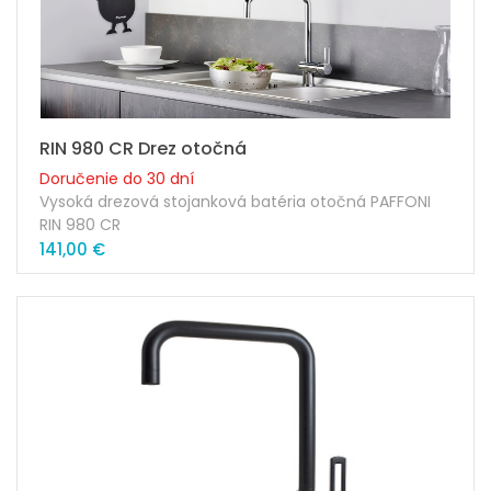
RIN 980 CR Drez otočná
Doručenie do 30 dní
Vysoká drezová stojanková batéria otočná PAFFONI
RIN 980 CR
141,00 €
Prevedenie: chróm
Výška výtoku ramienka: 263mm
Dĺžka ramienka: 230mm
Kartuša: 35mm
Náhradná kartuša: ZA91151
Súčasťou balenia sú pripojovacie skrutky + hadičky