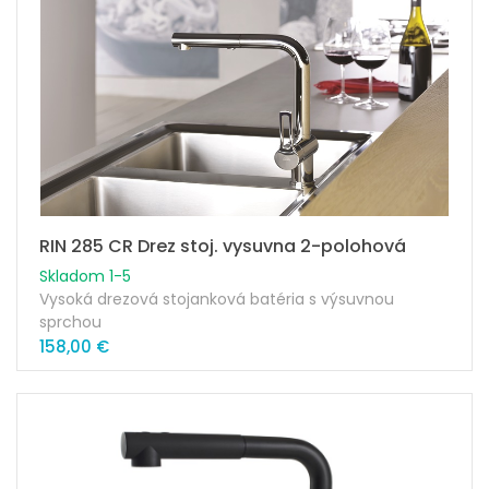
Perlátor: M22x1 - ZAER033
Kartuša: 35mm
Náhradná kartuša: ZA91151
Súčasťou balenia sú pripojovacie skrutky + hadičky
RIN 285 CR Drez stoj. vysuvna 2-polohová
Skladom 1-5
Vysoká drezová stojanková batéria s výsuvnou
sprchou
PAFFONI RIN 285 CR
158,00 €
Dvojpolohová - výsuvná sprcha ponúka dva rôzne
režimy prúdu vody
-
klasický (plný) prúd – na napúšťanie vody,