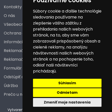
Používame cookies
Súčasťou balenia sú pripojovacie skrutky + hadičky
Kontakty
Súbory cookie a ďalšie technológie
O nás
sledovania používame na
zlepšenie vášho zážitku z
Všeobecné obchodné podmienky
prehliadania našich webových
Ochrana osobných údajov
stránok, na to, aby sme vám
zobrazovali prispôsobený obsah a
Informácie a poučenia pre spotrebiteľa
cielené reklamy, na analýzu
Reklamačný poriadok
návštevnosti našich webových
stránok a na pochopenie toho,
Reklamačný protokol
odkiaľ naši návštevníci
Formulár na odstúpenie od zmluvy
prichádzajú.
Odstúpiť od zmluvy tu
Súhlasím
Údržba
Odmietam
Prečo u nás nakupovať
Zmeniť moje nastavenia
V
ytvorené na technológii BarIS .NET
(c) KASO