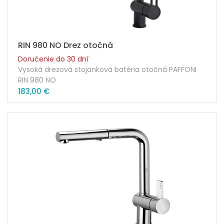
RIN 980 NO Drez otočná
Doručenie do 30 dní
Vysoká drezová stojanková batéria otočná PAFFONI
RIN 980 NO
183,00 €
Prevedenie: čierna
Výška výtoku ramienka: 263mm
Dĺžka ramienka: 230mm
Kartuša: 35mm
Náhradná kartuša: ZA91151
Súčasťou balenia sú pripojovacie skrutky + hadičky