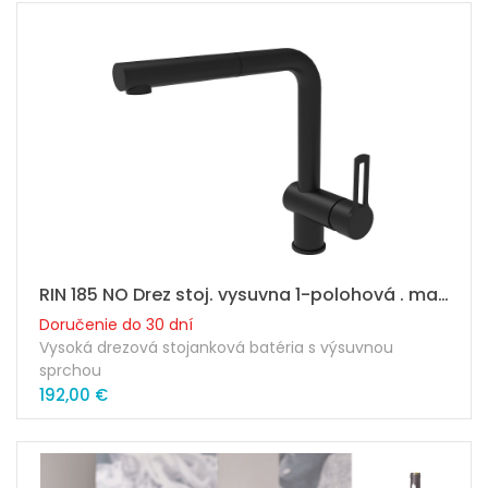
RIN 185 NO Drez stoj. vysuvna 1-polohová . matná čierna
Doručenie do 30 dní
Vysoká drezová stojanková batéria s výsuvnou
sprchou
PAFFONI RIN 185 NO
192,00 €
Prevedenie: čierna
Výška výtoku ramienka: 254mm
Dĺžka ramienka: 247mm