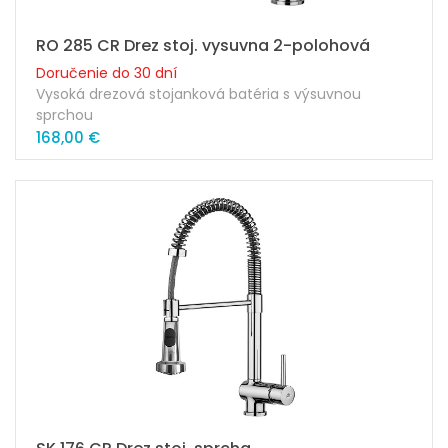
RO 285 CR Drez stoj. vysuvna 2-polohová
Doručenie do 30 dní
Vysoká drezová stojanková batéria s výsuvnou
sprchou
PAFFONI RO 285 CR
168,00 €
Prevedenie: chróm
Výška výtoku ramienka: 255mm
Dĺžka ramienka: 238mm
Kartuša: 35mm
Náhradná kartuša:ZA91151
Súčasťou balenia sú pripojovacie skrutky + hadičky