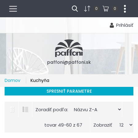
menu
...
0
0
Prihlásiť
paffoni@paffoni.sk
Domov
Kuchyňa
SPRESNIŤ PARAMETRE
Zoradiť podľa:
tovar 49-60 z 67
Zobraziť