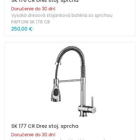
SK 176 CR Drez stoj. sprcha
Doručenie do 30 dní
Vysoká drezová stojanková batéria so sprchou
PAFFONI SK 176 CR
250,00 €
Prevedenie: chróm
Výška výtoku ramienka: 136mm
Dĺžka ramienka: 242mm
Kartuša: 35mm
Náhradná kartuša: ZA91103R
Súčasťou balenia sú pripojovacie skrutky + hadičky
SK 177 CR Drez stoj. sprcha
Doručenie do 30 dní