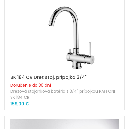
Kartuša: 35mm
Náhradná kartuša: ZA91103R
Súčasťou balenia sú pripojovacie skrutky + hadičky
SK 184 CR Drez stoj. pripojka 3/4"
Doručenie do 30 dní
Drezová stojanková batéria s 3/4" prípojkou PAFFONI
SK 184 CR
159,00 €
Prevedenie: chróm
Výška výtoku ramienka: 236mm
Dĺžka ramienka: 177mm
Kartuša: 35mm